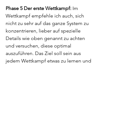
Phase 5 Der erste Wettkampf: 
Im 
Wettkampf empfehle ich auch, sich 
nicht zu sehr auf das ganze System zu 
konzentrieren, lieber auf spezielle 
Details wie oben genannt zu achten 
und versuchen, diese optimal 
auszuführen. Das Ziel soll sein aus 
jedem Wettkampf etwas zu lernen und 
dass in den nächsten Wettkampf dann 
einzubauen. 
So, und jetzt wünsche ich viel Spaß 
beim Trainieren, 
euer TB Bernhard